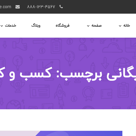
info@example.com
888-123-4567
خانه
صفحه
فروشگاه
وبلاگ
خدمات
یگانی برچسب: کسب و کا