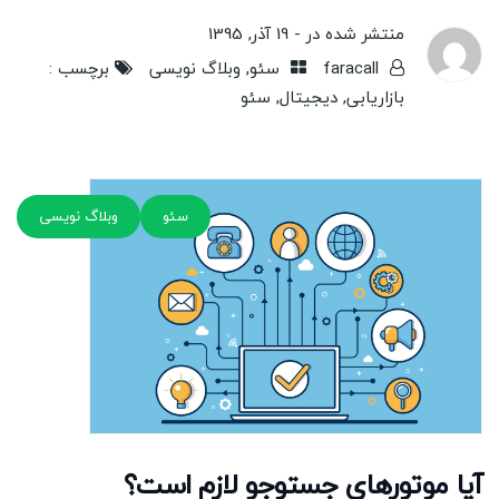
منتشر شده در -
19 آذر, 1395
faracall
سئو
,
وبلاگ نویسی
برچسب :
بازاریابی
,
دیجیتال
,
سئو
سئو
وبلاگ نویسی
آیا موتورهای جستوجو لازم است؟