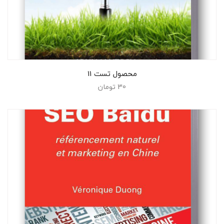
افزودن به سبد خرید
محصول تست 11
30
تومان