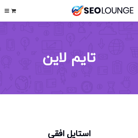
0
تایم لاین
استایل افقی