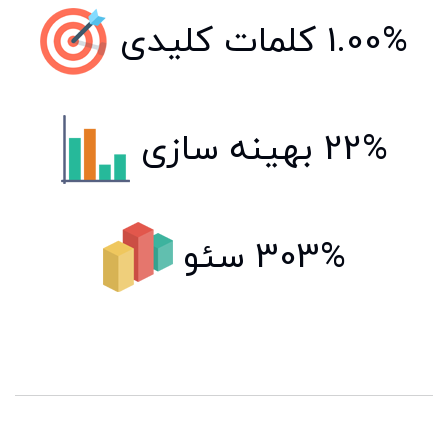
1.00% کلمات کلیدی
22% بهینه سازی
303% سئو